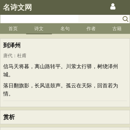
名诗文网
首页
诗文
名句
作者
古籍
到泽州
唐代
：
杜甫
信马天将暮，离山路转平。川萦太行驿，树绕泽州
城。
落日翻旗影，长风送鼓声。孤云在天际，回首若为
情。
赏析