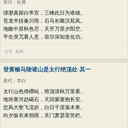
宋代
：
杜甫
缥渺真探白帝宫，三峰此日为谁雄。
苍龙半挂秦川雨，石马长嘶汉苑风。
地敞中原秋色尽，天开万里夕阳空。
平生突兀看人意，容尔深知造化功。
白帝
苑风
登黄榆马陵诸山是太行绝顶处·其一
唐代
：
李白
太行山色倚巑岏，绝顶清秋万里看。
地坼黄河趋碣石，天回紫塞抱长安。
悲风大壑飞流折，白日千厓落木寒。
向夕振衣来朔雨，关门萧瑟罢凭栏。