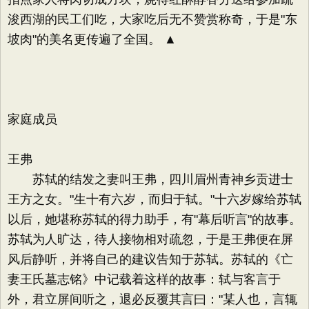
浚西湖的民工们吃，大家吃后无不赞赏称奇，于是"东
坡肉"的美名更传遍了全国。 ▲
家庭成员
王弗
苏轼的结发之妻叫王弗，四川眉州青神乡贡进士
王方之女。"生十有六岁，而归于轼。"十六岁嫁给苏轼
以后，她堪称苏轼的得力助手，有"幕后听言"的故事。
苏轼为人旷达，待人接物相对疏忽，于是王弗便在屏
风后静听，并将自己的建议告知于苏轼。苏轼的《亡
妻王氏墓志铭》中记载着这样的故事：轼与客言于
外，君立屏间听之，退必反覆其言曰："某人也，言辄