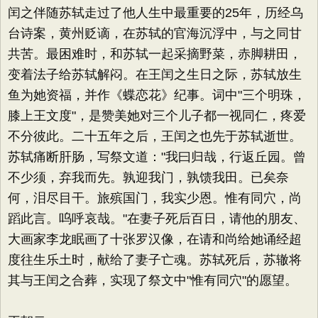
闰之伴随苏轼走过了他人生中最重要的25年，历经乌
台诗案，黄州贬谪，在苏轼的官海沉浮中，与之同甘
共苦。最困难时，和苏轼一起采摘野菜，赤脚耕田，
变着法子给苏轼解闷。在王闰之生日之际，苏轼放生
鱼为她资福，并作《蝶恋花》纪事。词中"三个明珠，
膝上王文度"，是赞美她对三个儿子都一视同仁，疼爱
不分彼此。二十五年之后，王闰之也先于苏轼逝世。
苏轼痛断肝肠，写祭文道："我曰归哉，行返丘园。曾
不少须，弃我而先。孰迎我门，孰馈我田。已矣奈
何，泪尽目干。旅殡国门，我实少恩。惟有同穴，尚
蹈此言。呜呼哀哉。"在妻子死后百日，请他的朋友、
大画家李龙眠画了十张罗汉像，在请和尚给她诵经超
度往生乐土时，献给了妻子亡魂。苏轼死后，苏辙将
其与王闰之合葬，实现了祭文中"惟有同穴"的愿望。