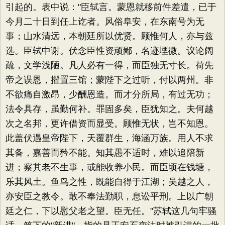
引起的。表中说："臣轼言。蒙恩就移前件差遣，已于
今月二十日到任上讫者。风俗阜安，在东南号为无
事；山水清远，本朝廷所以优贤。顾惟何人，亦与兹
选。臣轼中谢。伏念臣性资顽鄙，名迹堙微。议论阔
疏，文学浅陋。凡人必有一得，而臣独无寸长。荷先
帝之误恩，擢置三馆；蒙陛下之过听，付以两州。非
不欲痛自激昂，少酬恩造。而才分所局，有过无功；
法令具存，虽勤何补。罪固多矣，臣犹知之。夫何越
次之名邦，更许借资而显受。顾惟无状，岂不知恩。
此盖伏遇皇帝陛下，天覆群生，海涵万族。用人不求
其备，嘉善而矜不能。知其愚不适时，难以追陪新
进；察其老不生事，或能收养小民。而臣顷在钱塘，
乐其风土。鱼鸟之性，既能自得于江湖；吴越之人，
亦安臣之教令。敢不奉法勤职，息讼平刑。上以广朝
廷之仁，下以慰父老之望。臣无任。"苏轼这几句牢骚