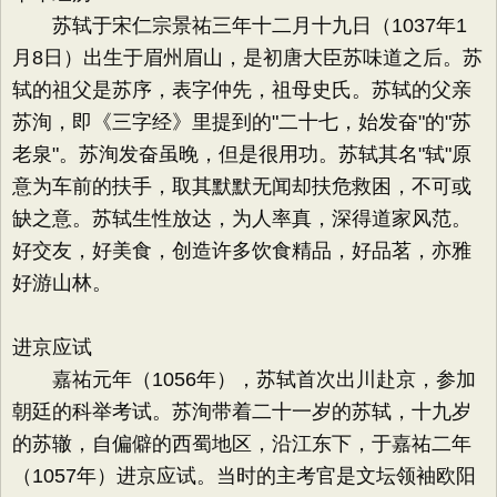
苏轼于宋仁宗景祐三年十二月十九日（1037年1
月8日）出生于眉州眉山，是初唐大臣苏味道之后。苏
轼的祖父是苏序，表字仲先，祖母史氏。苏轼的父亲
苏洵，即《三字经》里提到的"二十七，始发奋"的"苏
老泉"。苏洵发奋虽晚，但是很用功。苏轼其名"轼"原
意为车前的扶手，取其默默无闻却扶危救困，不可或
缺之意。苏轼生性放达，为人率真，深得道家风范。
好交友，好美食，创造许多饮食精品，好品茗，亦雅
好游山林。
进京应试
嘉祐元年（1056年），苏轼首次出川赴京，参加
朝廷的科举考试。苏洵带着二十一岁的苏轼，十九岁
的苏辙，自偏僻的西蜀地区，沿江东下，于嘉祐二年
（1057年）进京应试。当时的主考官是文坛领袖欧阳