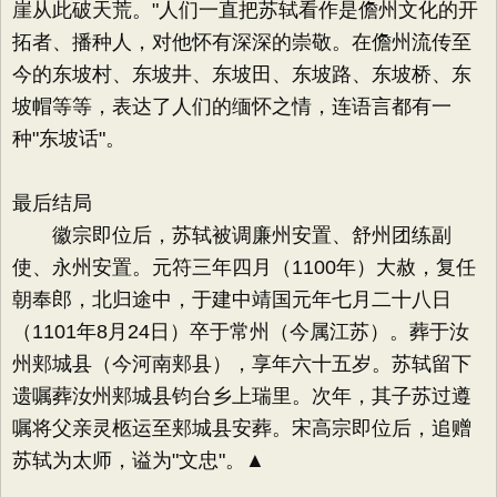
崖从此破天荒。"人们一直把苏轼看作是儋州文化的开
拓者、播种人，对他怀有深深的崇敬。在儋州流传至
今的东坡村、东坡井、东坡田、东坡路、东坡桥、东
坡帽等等，表达了人们的缅怀之情，连语言都有一
种"东坡话"。
最后结局
徽宗即位后，苏轼被调廉州安置、舒州团练副
使、永州安置。元符三年四月（1100年）大赦，复任
朝奉郎，北归途中，于建中靖国元年七月二十八日
（1101年8月24日）卒于常州（今属江苏）。葬于汝
州郏城县（今河南郏县），享年六十五岁。苏轼留下
遗嘱葬汝州郏城县钧台乡上瑞里。次年，其子苏过遵
嘱将父亲灵柩运至郏城县安葬。宋高宗即位后，追赠
苏轼为太师，谥为"文忠"。▲