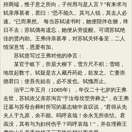
持两端，惟子意之所向，子何用与是人言？"有来求与
轼亲厚甚者，君曰："恐不能久。其与人锐，其去人必
速。"已而果然。 每当苏轼读书时，她便陪伴在侧，终
日不去；苏轼偶有遗忘，她便从旁提醒。可谓苏轼绝
佳的贤内助。王弗侍亲甚孝，对苏轼关怀备至，二人
情深意笃，恩爱有加。
苏轼曾写过王弗对他的诤言：
某官于岐下，所居大柳下，雪方尺不积；雪晴，
地坟起数寸。轼疑是古人藏丹药处，欲发之。亡妻崇
德君曰：使吾先姑在，必不发也。轼愧而止。
治平二年五月（1065年），年仅二十七岁的王弗
去世，苏轼依父亲苏洵言"于汝母坟茔旁葬之"，在王弗
迁墓与苏母合葬时所写的墓志铭中哀叹说，"君得从先
夫人于九原，余不能。呜呼哀哉！余永无所依怙。君
虽没，其有与为妇何伤乎？呜呼哀哉！"，并在埋葬王