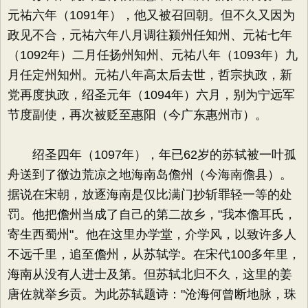
元祐六年（1091年），他又被召回朝。但不久又因为
政见不合，元祐六年八月调往颍州任知州、元祐七年
（1092年）二月任扬州知州、元祐八年（1093年）九
月任定州知州。元祐八年高太后去世，哲宗执政，新
党再度执政，绍圣元年（1094年）六月，别为宁远军
节度副使，再次被贬至惠阳（今广东惠州市）。
绍圣四年（1097年），年已62岁的苏轼被一叶孤
舟送到了徼边荒凉之地海南岛儋州（今海南儋县）。
据说在宋朝，放逐海南是仅比满门抄斩罪轻一等的处
罚。他把儋州当成了自己的第二故乡，"我本儋耳氏，
寄生西蜀州"。他在这里办学堂，介学风，以致许多人
不远千里，追至儋州，从苏轼学。在宋代100多年里，
海南从没有人进士及第。但苏轼北归不久，这里的姜
唐佐就举乡贡。为此苏轼题诗："沧海何曾断地脉，珠