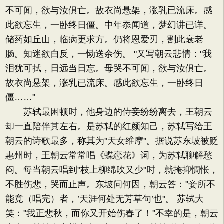
不可闻，欲与汝俱亡。故衣尚悬架，涨乳已流床。感
此欲忘生，一卧终日僵。中年忝闻道，梦幻讲已详。
储药如丘山，临病更求方。仍将恩爱刃，割此衰老
肠。知迷欲自反，一恸送余伤。 "又写朝云悲情："我
泪犹可拭，日远当日忘。母哭不可闻，欲与汝俱亡。
故衣尚悬架，涨乳已流床。感此欲忘生，一卧终日
僵……"
苏轼最困顿时，他身边的侍妾纷纷离去，王朝云
却一直陪伴其左右。是苏轼的红颜知己，苏轼写给王
朝云的诗歌最多，称其为"天女维摩"。据说苏东坡被贬
惠州时，王朝云常常唱《蝶恋花》词，为苏轼聊解愁
闷。每当朝云唱到"枝上柳绵吹又少"时，就掩抑惆怅，
不胜伤悲，哭而止声。东坡问何因，朝云答："妾所不
能竟（唱完）者，’天涯何处无芳草句’也"。 苏轼大
笑："我正悲秋，而你又开始伤春了！"不幸的是，朝云