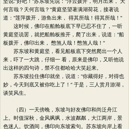
坚说:"好吧！"苏东坡先说："浮云拨开，明月出来， 天
何言哉？天何言哉？"黄庭坚望著满湖荷花，接著说
道："莲萍拨开，游鱼出来， 得其所哉！得其所哉！"
这时候，佛印在船舱板底下早已忍不住了，一听
黄庭坚说罢，就把船舱板推开，爬了出来，说道："船
板拨开，佛印出来， 憋煞人哉！憋煞人哉！"
苏东坡和黄庭坚，看见船板底下突然爬出一个人
来，吓了一大跳，仔细一 看，原来是佛印，又听他说
出这样的四句诗，禁不住都哈哈大笑起来。
苏东坡拉住佛印就坐，说道："你藏得好，对得也
妙，今天到底又被你吃上了！" 于是，三人赏月游湖，
谈笑风生。
（四）一天傍晚，东坡与好友佛印和尚泛舟江
上。时值深秋，金风飒飒，水波粼粼，大江两岸，景
色迷人。饮酒间，佛印向东坡索句。苏东坡向岸上看