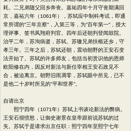
耗。二兄弟随父回乡奔丧。嘉祐四年十月守丧期满回
京，嘉祐六年（1061年），苏轼应中制科考试，即通
常所谓的"三年京察"，入第三等，为"百年第一"，授大
理评事、签书凤翔府判官。四年后还朝判登闻鼓院。
治平二年，苏洵病逝，苏轼、苏辙兄弟扶柩还乡，守
孝三年。三年之后，苏轼还朝，震动朝野的王安石变
法开始了。苏轼的许多师友，包括当初赏识他的恩师
欧阳修在内，因反对新法与新任宰相王安石政见不
合，被迫离京。朝野旧雨凋零，苏轼眼中所见，已不
是他二十岁时所见的"平和世界"。
自请出京
熙宁四年（1071年）苏轼上书谈论新法的弊病。
王安石很愤怒，让御史谢景在皇帝跟前说苏轼的过
失。苏轼于是请求出京任职：熙宁四年至熙宁七年