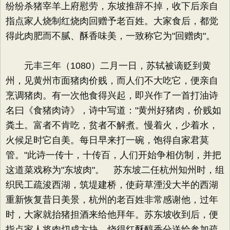
纷纷杀猪宰羊上府慰劳，东坡推辞不掉，收下后亲自
指点家人烧制红烧肉回赠予老百姓。大家食后，都觉
得此肉肥而不腻、酥香味美，一致称它为"回赠肉"。
元丰三年（1080）二月一日，苏轼被谪贬到黄
州，见黄州市面猪肉价贱，而人们不大吃它，便亲自
烹调猪肉。有一次他食得兴起，即兴作了一首打油诗
名曰《食猪肉诗》，诗中写道："黄州好猪肉，价贱如
粪土。富者不肯吃，贫者不解煮。慢着火，少着水，
火候足时它自美。每日早来打一碗，饱得自家君莫
管。"此诗一传十，十传百，人们开始争相仿制，并把
这道菜戏称为"东坡肉"。 苏东坡二任杭州知州时，组
织民工疏浚西湖，筑堤建桥，使葑草湮没大半的西湖
重新恢复昔日美景，杭州的老百姓非常感谢他，过年
时，大家就抬猪担酒来给他拜年。苏东坡收到后，便
指点家人将肉切成方块，烧得红酥醇香分送给参加疏