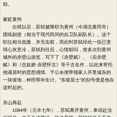
劫。
被贬黄州
出狱以后，苏轼被降职为黄州（今湖北黄冈市）
团练副使（相当于现代民间的自卫队副队长）。这个
职位相当低微，并无实权，而此时苏轼经此一役已变
得心灰意冷，苏轼到任后，心情郁闷，曾多次到黄州
城外的赤壁山游览，写下了《赤壁赋》、《后赤壁
赋》和《念奴娇·赤壁怀古》等千古名作，以此来寄托
他谪居时的思想感情。于公余便带领家人开垦城东的
一块坡地，种田帮补生计。"东坡居士"的别号便是他在
这时起的。
东山再起
1084年（元丰七年），苏轼离开黄州，奉诏赴汝