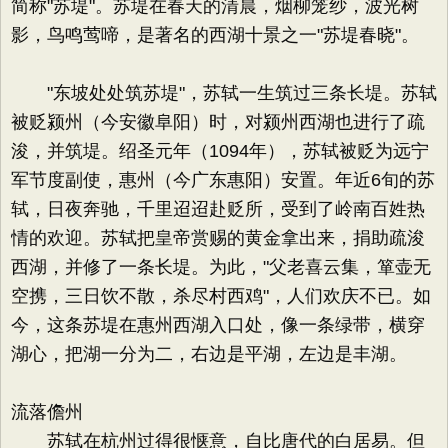
简称"苏堤"。苏堤在春天的清晨，烟柳笼纱，波光树
影，鸟鸣莺啼，是著名的西湖十景之一"苏堤春晓"。
"东坡处处筑苏堤"，苏轼一生筑过三条长堤。苏轼
被贬颍州（今安徽阜阳）时，对颍州西湖也进行了疏
浚，并筑堤。绍圣元年（1094年），苏轼被贬为远宁
军节度副使，惠州（今广东惠阳）安置。年近6旬的苏
轼，日夜奔驰，千里迢迢赴贬所，受到了岭南百姓热
情的欢迎。苏轼把皇帝赏赐的黄金拿出来，捐助疏浚
西湖，并修了一条长堤。为此，"父老喜云集，箪壶无
空携，三日饮不散，杀尽村西鸡"，人们欢庆不已。如
今，这条苏堤在惠州西湖入口处，像一条绿带，横穿
湖心，把湖一分为二，右边是平湖，左边是丰湖。
流落儋州
苏轼在杭州过得很惬意，自比唐代的白居易。但