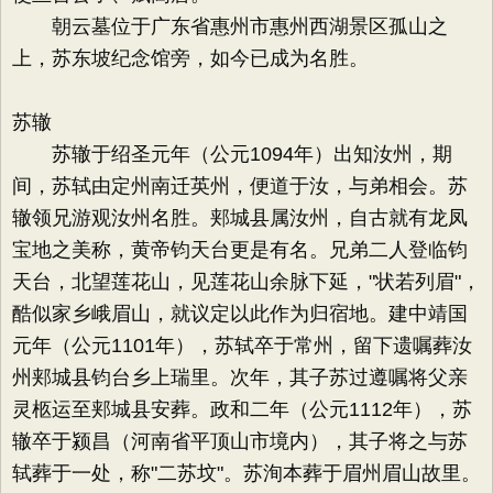
朝云墓位于广东省惠州市惠州西湖景区孤山之
上，苏东坡纪念馆旁，如今已成为名胜。
苏辙
苏辙于绍圣元年（公元1094年）出知汝州，期
间，苏轼由定州南迁英州，便道于汝，与弟相会。苏
辙领兄游观汝州名胜。郏城县属汝州，自古就有龙凤
宝地之美称，黄帝钧天台更是有名。兄弟二人登临钧
天台，北望莲花山，见莲花山余脉下延，"状若列眉"，
酷似家乡峨眉山，就议定以此作为归宿地。建中靖国
元年（公元1101年），苏轼卒于常州，留下遗嘱葬汝
州郏城县钧台乡上瑞里。次年，其子苏过遵嘱将父亲
灵柩运至郏城县安葬。政和二年（公元1112年），苏
辙卒于颍昌（河南省平顶山市境内），其子将之与苏
轼葬于一处，称"二苏坟"。苏洵本葬于眉州眉山故里。