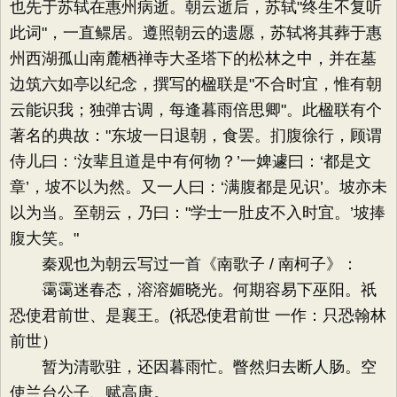
也先于苏轼在惠州病逝。朝云逝后，苏轼"终生不复听
此词"，一直鳏居。遵照朝云的遗愿，苏轼将其葬于惠
州西湖孤山南麓栖禅寺大圣塔下的松林之中，并在墓
边筑六如亭以纪念，撰写的楹联是"不合时宜，惟有朝
云能识我；独弹古调，每逢暮雨倍思卿"。此楹联有个
著名的典故："东坡一日退朝，食罢。扪腹徐行，顾谓
侍儿曰：‘汝辈且道是中有何物？’一婢遽曰：‘都是文
章’，坡不以为然。又一人曰：‘满腹都是见识’。坡亦未
以为当。至朝云，乃曰："学士一肚皮不入时宜。’坡捧
腹大笑。"
秦观也为朝云写过一首《南歌子 / 南柯子》：
霭霭迷春态，溶溶媚晓光。何期容易下巫阳。祇
恐使君前世、是襄王。(祇恐使君前世 一作：只恐翰林
前世）
暂为清歌驻，还因暮雨忙。瞥然归去断人肠。空
使兰台公子、赋高唐。