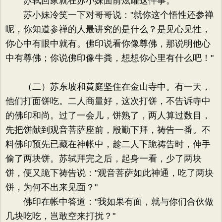
苏轼回家就在苏小妹面前炫耀这件事。
苏小妹冷笑一下对哥哥说："就你这个悟性还参禅
呢，你知道参禅的人最讲究的是什么？是见心见性，
你心中有眼中就有。佛印说看你像尊佛，那说明他心
中有尊佛；你说佛印像牛粪，想想你心里有什么吧！"
（二）苏东坡和黄庭坚住在金山寺中。有一天，
他们打面饼吃。二人商量好，这次打饼，不告诉寺中
的佛印和尚。过了一会儿，饼熟了，两人算过数目，
先把饼献到观音菩萨座前，殷勤下拜，祷告一番。不
料佛印预先已藏在神帐中，趁二人下跪祷告时，伸手
偷了两块饼。苏轼拜完之后，起身一看，少了两块
饼，便又跪下祷告说："观音菩萨如此神通，吃了两块
饼，为何不出来见面？"
佛印在帐中答道："我如果有面，就与你们合伙做
几块吃吃，岂敢空来打扰？"