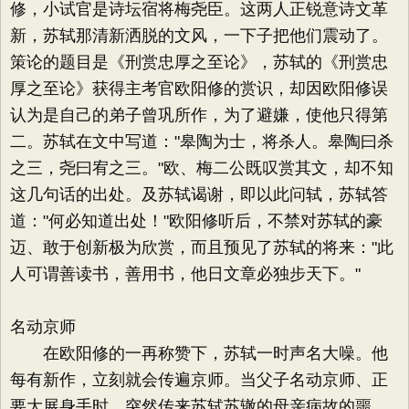
修，小试官是诗坛宿将梅尧臣。这两人正锐意诗文革
新，苏轼那清新洒脱的文风，一下子把他们震动了。
策论的题目是《刑赏忠厚之至论》，苏轼的《刑赏忠
厚之至论》获得主考官欧阳修的赏识，却因欧阳修误
认为是自己的弟子曾巩所作，为了避嫌，使他只得第
二。苏轼在文中写道："皋陶为士，将杀人。皋陶曰杀
之三，尧曰宥之三。"欧、梅二公既叹赏其文，却不知
这几句话的出处。及苏轼谒谢，即以此问轼，苏轼答
道："何必知道出处！"欧阳修听后，不禁对苏轼的豪
迈、敢于创新极为欣赏，而且预见了苏轼的将来："此
人可谓善读书，善用书，他日文章必独步天下。"
名动京师
在欧阳修的一再称赞下，苏轼一时声名大噪。他
每有新作，立刻就会传遍京师。当父子名动京师、正
要大展身手时，突然传来苏轼苏辙的母亲病故的噩