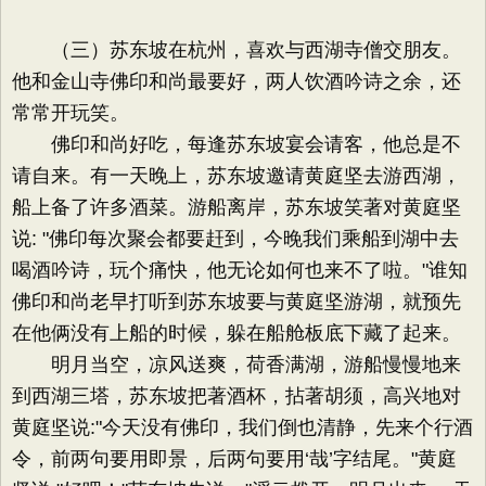
（三）苏东坡在杭州，喜欢与西湖寺僧交朋友。
他和金山寺佛印和尚最要好，两人饮酒吟诗之余，还
常常开玩笑。
佛印和尚好吃，每逢苏东坡宴会请客，他总是不
请自来。有一天晚上，苏东坡邀请黄庭坚去游西湖，
船上备了许多酒菜。游船离岸，苏东坡笑著对黄庭坚
说: "佛印每次聚会都要赶到，今晚我们乘船到湖中去
喝酒吟诗，玩个痛快，他无论如何也来不了啦。"谁知
佛印和尚老早打听到苏东坡要与黄庭坚游湖，就预先
在他俩没有上船的时候，躲在船舱板底下藏了起来。
明月当空，凉风送爽，荷香满湖，游船慢慢地来
到西湖三塔，苏东坡把著酒杯，拈著胡须，高兴地对
黄庭坚说:"今天没有佛印，我们倒也清静，先来个行酒
令，前两句要用即景，后两句要用‘哉’字结尾。"黄庭