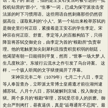
话，笔下的"新进"，指的是王安石变法时被引进的一批
投机钻营的"群小"。"生事"一词，已成为保守派攻击变
法派的时下习惯用语。这些用语自然刺痛那些仍然窃
据高位，谋取私利的"小人"。第一个站出来检举苏轼的
是御史里行何正臣，紧接着是王安石的学生李定。宋
神宗在何正臣、舒亶、李定等人的百般构陷下，只得
降旨将苏轼交御史台，由李定为首的"根勘所"负责审
理。他的笔触更加尖刻犀利且指责积贫积弱的朝廷，
他渴望有朝一日能得到平复，然而，"世事一场大梦.人
生几度秋凉"。东坡行云流水之作引发了乌台诗案。 这
样，一个骇人听闻的文字狱便揭开了序幕。
宋神宗元丰二年（1079年）七月二十八日，李定
等人奉旨查办，立即派太常博士皇甫遵才前往湖州逮
捕苏轼。八月十八日，苏轼被解到京城，投入御史台
狱。两个多月的"根勘"审理，苏轼受尽非人的折磨。御
史台严刑拷打，昼夜逼供，真是"诟辱通宵不忍闻"。最