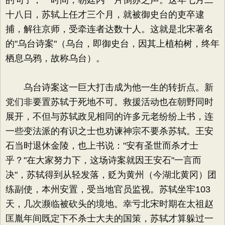
的句子，一时间，朝廷内一片倒苏之声。这年七月二
十八日，苏轼上任才三个月，就被御史台的吏卒逮
捕，解往京师，受牵连者达数十人。这就是北宋著名
的"乌台诗案"（乌台，即御史台，因其上植柏树，终年
栖息乌鸦，故称乌台）。
乌台诗案这一巨大打击成为他一生的转折点。新
党们非要置苏轼于死地不可。救援活动也在朝野同时
展开，不但与苏轼政见相同的许多元老纷纷上书，连
一些变法派的有识之士也劝谏神宗不要杀苏轼。王安
石当时退休金陵，也上书说："安有圣世而杀才士
乎？"在大家努力下，这场诗案就因王安石"一言而
决"，苏轼得到从轻发落，贬为黄州（今湖北黄冈）团
练副使，本州安置，受当地官员监视。苏轼坐牢103
天，几次濒临被砍头的境地。幸亏北宋时期在太祖赵
匡胤年间既定下不杀士大夫的国策，苏轼才算躲过一