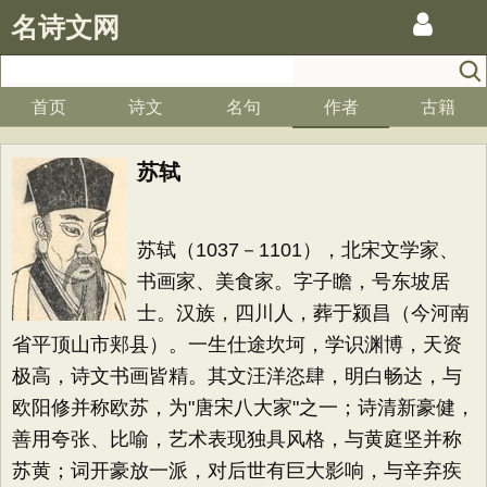
名诗文网
首页
诗文
名句
作者
古籍
苏轼
苏轼（1037－1101），北宋文学家、
书画家、美食家。字子瞻，号东坡居
士。汉族，四川人，葬于颍昌（今河南
省平顶山市郏县）。一生仕途坎坷，学识渊博，天资
极高，诗文书画皆精。其文汪洋恣肆，明白畅达，与
欧阳修并称欧苏，为"唐宋八大家"之一；诗清新豪健，
善用夸张、比喻，艺术表现独具风格，与黄庭坚并称
苏黄；词开豪放一派，对后世有巨大影响，与辛弃疾