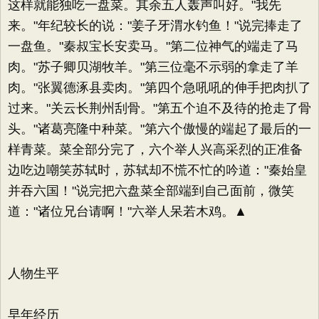
这样就能独吃一盘菜。其余五人轰声叫好。"我先
来。"年纪较长的说："姜子牙渭水钓鱼！"说完捧走了
一盘鱼。"秦叔宝长安卖马。"第二位神气的端走了马
肉。"苏子卿贝湖牧羊。"第三位毫不示弱的拿走了羊
肉。"张翼德涿县卖肉。"第四个急吼吼的伸手把肉扒了
过来。"关云长荆州刮骨。"第五个迫不及待的抢走了骨
头。"诸葛亮隆中种菜。"第六个傲慢的端起了最后的一
样青菜。菜全部分完了，六个举人兴高采烈的正准备
边吃边嘲笑苏轼时，苏轼却不慌不忙的吟道："秦始皇
并吞六国！"说完把六盘菜全部端到自己面前，微笑
道："诸位兄台请啊！"六举人呆若木鸡。▲
人物生平
早年经历