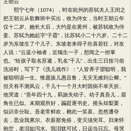
王朝云
熙宁七年（1074），时在杭州的苏轼夫人王闰之
把王朝云从歌舞班中买出，收为侍女，当时王朝云年
仅十二岁。她长大后，大约是在黄州，被苏轼收为侍
妾。苏轼为她起字"子霞"，比苏轼小二十六岁。二十二
岁为东坡生了个儿子。东坡老来得子欣喜若狂，对友
人说："云蓝小袖者，近辄生一子，想闻之一拊掌
也。"给孩子取名苏遁，乳名"干儿"，出生三日按习俗
洗浴时，写下了《洗儿戏作》："人皆养子望聪明，我
被聪明误一生。惟愿孩儿愚且鲁，无灾无难到公卿。"
但天有不测风云，干儿十一个月大时因病不幸夭折。
他哭道："吾年四十九，羁旅失幼子。幼子真吾儿，眉
角生已似。未期观所好，蹁跹逐书史。摇头却梨栗，
似识非分耻。吾老常鲜欢，赖此一笑喜。忽然遭夺
去，恶业我累尔。衣薪那免俗，变灭须臾耳。归来怀
抱空，老泪如泻水。我泪犹可拭，日远当日忘。母哭