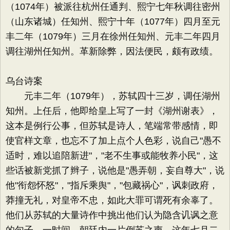
（1074年）被派往杭州任通判、熙宁七年秋调往密州
（山东诸城）任知州、熙宁十年（1077年）四月至元
丰二年（1079年）三月在徐州任知州、元丰二年四月
调往湖州任知州。革新除弊，因法便民，颇有政绩。
乌台诗案
元丰二年（1079年），苏轼四十三岁，调任湖州
知州。上任后，他即给皇上写了一封《湖州谢表》，
这本是例行公事，但苏轼是诗人，笔端常带感情，即
使官样文章，也忘不了加上点个人色彩，说自己"愚不
适时，难以追陪新进"，"老不生事或能牧养小民"，这
些话被新党抓了辫子，说他是"愚弄朝，妄自尊大"，说
他"衔怨怀怒"，"指斥乘舆"，"包藏祸心"，讽刺政府，
莽撞无礼，对皇帝不忠，如此大罪可谓死有余辜了。
他们从苏轼的大量诗作中挑出他们认为隐含讥讽之意