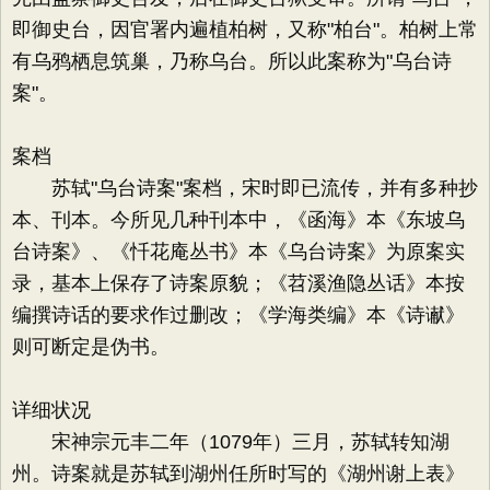
即御史台，因官署内遍植柏树，又称"柏台"。柏树上常
有乌鸦栖息筑巢，乃称乌台。所以此案称为"乌台诗
案"。
案档
苏轼"乌台诗案"案档，宋时即已流传，并有多种抄
本、刊本。今所见几种刊本中，《函海》本《东坡乌
台诗案》、《忏花庵丛书》本《乌台诗案》为原案实
录，基本上保存了诗案原貌；《苕溪渔隐丛话》本按
编撰诗话的要求作过删改；《学海类编》本《诗谳》
则可断定是伪书。
详细状况
宋神宗元丰二年（1079年）三月，苏轼转知湖
州。诗案就是苏轼到湖州任所时写的《湖州谢上表》