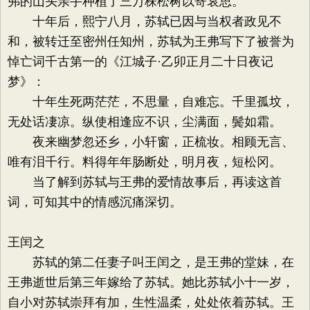
弗的山头亲手种植了三万株松树以寄哀思。
十年后，熙宁八月，苏轼已因与当权者政见不
和，被转迁至密州任知州，苏轼为王弗写下了被誉为
悼亡词千古第一的《江城子·乙卯正月二十日夜记
梦》：
十年生死两茫茫，不思量，自难忘。千里孤坟，
无处话凄凉。纵使相逢应不识，尘满面，鬓如霜。
夜来幽梦忽还乡，小轩窗，正梳妆。相顾无言、
唯有泪千行。料得年年肠断处，明月夜，短松冈。
当了解到苏轼与王弗的爱情故事后，再读这首
词，可知其中的情感沉痛深切。
王闰之
苏轼的第二任妻子叫王闰之，是王弗的堂妹，在
王弗逝世后第三年嫁给了苏轼。她比苏轼小十一岁，
自小对苏轼崇拜有加，生性温柔，处处依着苏轼。王