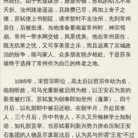
州就任。由于长途跋涉，旅途劳顿，苏轼的幼儿不幸
夭折。汝州路途遥远，且路费已尽，再加上丧子之
痛，苏轼便上书朝廷，请求暂时不去汝州，先到常州
居住，后被批准。当他准备要南返常州时，神宗驾
崩。常州一带水网交错，风景优美。他在常州居住，
既无饥寒之忧，又可享美景之乐，而且远离了京城政
治的纷争，能与家人、众多朋友朝夕相处。于是苏东
坡终于选择了常州作为自己的终老之地。
1085年，宋哲宗即位，高太后以哲宗年幼为名，
临朝听政，司马光重新被启用为相，以王安石为首的
新党被打压。苏轼复为朝奉郎知登州（蓬莱）。四个
月后，以礼部郎中被召还朝。在朝半月，升起居舍
人，三个月后，升中书舍人，不久又升翰林学士知制
诰，知礼部贡举。当苏轼看到新兴势力拼命压制王安
石集团的人物及尽废新法后，认为其与所谓"王党"不过