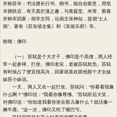
并称苏辛；书法擅长行书、楷书，能自创新意，用笔
丰腴跌宕，有天真烂漫之趣，与黄庭坚、米芾、蔡襄
并称宋四家；画学文同，论画主张神似，提倡"士人
画"。著有《苏东坡全集》和《东坡乐府》等。
轶闻：佛印
（一） 苏轼是个大才子，佛印是个高僧，两人经
常一起参禅、打坐。佛印老实，老被苏轼欺负。苏轼
有时候占了便宜很高兴，回家就喜欢跟他那个才女妹
妹苏小妹说。
一天， 两人又在一起打坐。苏轼问："你看看我像
什么啊？"佛印说："我看你像尊佛。"苏轼听后大笑，
对佛印说："你知道我看你坐在那儿像什么？就活像一
摊牛粪。"这一次，佛印又吃了哑巴亏。