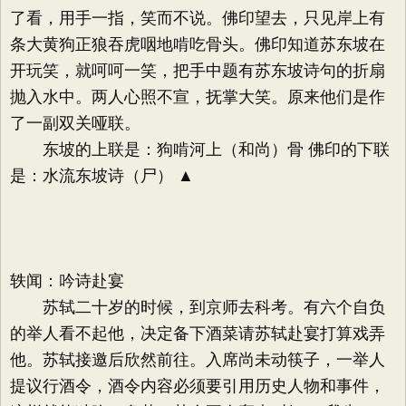
了看，用手一指，笑而不说。佛印望去，只见岸上有
条大黄狗正狼吞虎咽地啃吃骨头。佛印知道苏东坡在
开玩笑，就呵呵一笑，把手中题有苏东坡诗句的折扇
抛入水中。两人心照不宣，抚掌大笑。原来他们是作
了一副双关哑联。
东坡的上联是：狗啃河上（和尚）骨 佛印的下联
是：水流东坡诗（尸） ▲
轶闻：吟诗赴宴
苏轼二十岁的时候，到京师去科考。有六个自负
的举人看不起他，决定备下酒菜请苏轼赴宴打算戏弄
他。苏轼接邀后欣然前往。入席尚未动筷子，一举人
提议行酒令，酒令内容必须要引用历史人物和事件，