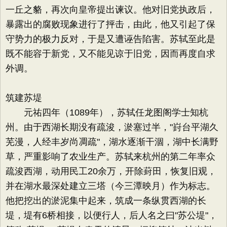
一丘之貉，再次向皇帝提出谏议。他对旧党执政后，
暴露出的腐败现象进行了抨击，由此，他又引起了保
守势力的极力反对，于是又遭诬告陷害。苏轼至此是
既不能容于新党，又不能见谅于旧党，因而再度自求
外调。
筑建苏堤
元祐四年（1089年），苏轼任龙图阁学士知杭
州。由于西湖长期没有疏浚，淤塞过半，"崶台平湖久
芜漫，人经丰岁尚凋疏"，湖水逐渐干涸，湖中长满野
草，严重影响了农业生产。苏轼来杭州的第二年率众
疏浚西湖，动用民工20余万，开除葑田，恢复旧观，
并在湖水最深处建立三塔（今三潭映月）作为标志。
他把挖出的淤泥集中起来，筑成一条纵贯西湖的长
堤，堤有6桥相接，以便行人，后人名之曰"苏公堤"，