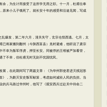
有余，为生计而接受了这所学无用之职。十一月，杜甫往奉
，原来小儿子饿死了。就长安十年的感受和沿途见闻，写成
之乱爆发，第二年六月，潼关失守，玄宗仓惶西逃。七月，太
甫已将家搬到鄜州（今陕西富县）羌村避难，他听说了肃宗
中不幸为叛军俘虏，押至长安。同被俘的王维被严加看管，
遇了不幸，但杜甫无时无刻不忧国忧民。
展，在此期间写了两篇文章：《为华州郭使君进灭残冠形
首》，为剿灭安史叛军献策，考虑如何减轻人民的负担。当
业的兵马路过华州时，他写了《观安西兵过赴关中待命二