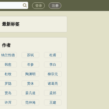
登录
注册
最新标签
作者
纳兰性德
苏轼
杜甫
韩愈
岑参
李白
杜牧
陶渊明
柳宗元
罗隐
贯休
诸葛亮
贾岛
晏几道
孟郊
许浑
范仲淹
王建