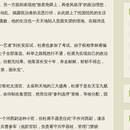
。另一方面则表现他"致君尧舜上，再使风俗淳"的政治理想，
治动乱、揭露统治者的丑恶行径，从此踏上了忧国忧民的生活
腐败，他的生活也一天天地陷入贫困失望的境地。在颠沛流
一艺者"到长安应试，杜甫也参加了考试。由于权相李林甫编
的士子全部落选。科举之路既然行不通，杜甫为实现自己的政治
，但都无结果。他客居长安十年，奔走献赋，郁郁不得志，
第，困长安"。
行祭祀太清宫、太庙和天地的三大盛典，杜甫于是在天宝九载
，命待制在集贤院，然而仅得"参列选序"资格，等候分配，因
个河西尉这种小官，但杜甫不愿意任此"不作河西尉，凄凉
府兵曹参军（低阶官职，负责看守兵甲器杖，管理门禁锁