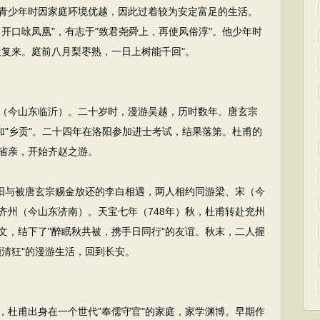
青少年时因家庭环境优越，因此过着较为安定富足的生活。
开口咏凤凰"，有志于"致君尧舜上，再使风俗淳"。他少年时
走复来。庭前八月梨枣熟，一日上树能千回"。
今山东临沂）。二十岁时，漫游吴越，历时数年。唐玄宗
加"乡贡"。二十四年在洛阳参加进士考试，结果落第。杜甫的
省亲，开始齐赵之游。
阳与被唐玄宗赐金放还的李白相遇，两人相约同游梁、宋（今
齐州（今山东济南）。天宝七年（748年）秋，杜甫转赴兖州
文，结下了"醉眠秋共被，携手日同行"的友谊。秋末，二人握
颇清狂"的漫游生活，回到长安。
杜甫出身在一个世代"奉儒守官"的家庭，家学渊博。早期作