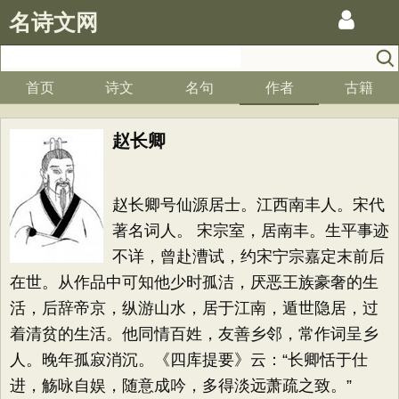
名诗文网
首页
诗文
名句
作者
古籍
赵长卿
赵长卿号仙源居士。江西南丰人。宋代
著名词人。 宋宗室，居南丰。生平事迹
不详，曾赴漕试，约宋宁宗嘉定末前后
在世。从作品中可知他少时孤洁，厌恶王族豪奢的生
活，后辞帝京，纵游山水，居于江南，遁世隐居，过
着清贫的生活。他同情百姓，友善乡邻，常作词呈乡
人。晚年孤寂消沉。《四库提要》云：“长卿恬于仕
进，觞咏自娱，随意成吟，多得淡远萧疏之致。”