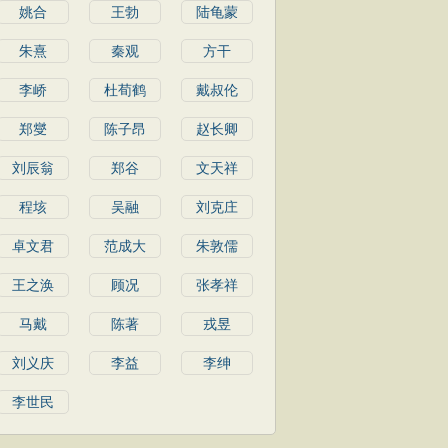
姚合
王勃
陆龟蒙
朱熹
秦观
方干
李峤
杜荀鹤
戴叔伦
郑燮
陈子昂
赵长卿
刘辰翁
郑谷
文天祥
程垓
吴融
刘克庄
卓文君
范成大
朱敦儒
王之涣
顾况
张孝祥
马戴
陈著
戎昱
刘义庆
李益
李绅
李世民