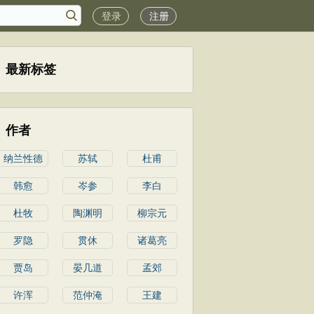
登录
注册
最新标签
作者
纳兰性德
苏轼
杜甫
韩愈
岑参
李白
杜牧
陶渊明
柳宗元
罗隐
贯休
诸葛亮
贾岛
晏几道
孟郊
许浑
范仲淹
王建