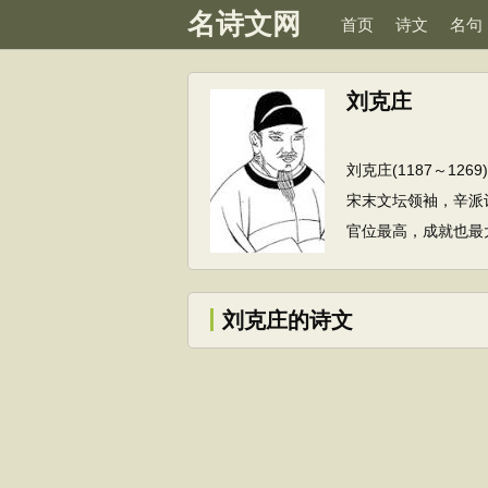
名诗文网
首页
诗文
名句
刘克庄
刘克庄(1187～1
宋末文坛领袖，辛派
官位最高，成就也最
刘克庄的诗文