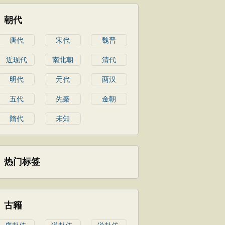
朝代
唐代
宋代
魏晋
近现代
南北朝
清代
明代
元代
两汉
五代
先秦
金朝
隋代
未知
热门标签
古籍