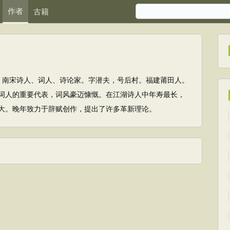
作者
古籍
269) 南宋诗人、词人、诗论家。字潜夫，号后村。福建莆田人。
词人的重要代表，词风豪迈慷慨。在江湖诗人中年寿最长，
大。晚年致力于辞赋创作，提出了许多革新理论。