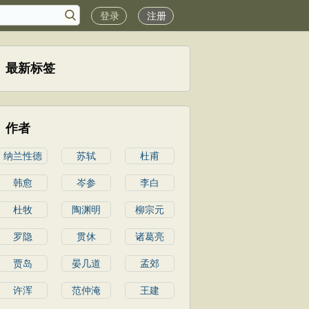
登录
注册
最新标签
作者
纳兰性德
苏轼
杜甫
韩愈
岑参
李白
杜牧
陶渊明
柳宗元
罗隐
贯休
诸葛亮
贾岛
晏几道
孟郊
许浑
范仲淹
王建