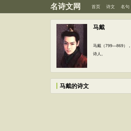
名诗文网
首页
诗文
名句
马戴
马戴（799—86
诗人。
马戴的诗文