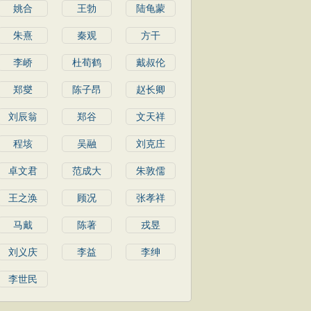
姚合
王勃
陆龟蒙
朱熹
秦观
方干
李峤
杜荀鹤
戴叔伦
郑燮
陈子昂
赵长卿
刘辰翁
郑谷
文天祥
程垓
吴融
刘克庄
卓文君
范成大
朱敦儒
王之涣
顾况
张孝祥
马戴
陈著
戎昱
刘义庆
李益
李绅
李世民