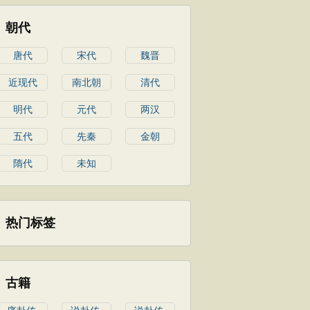
朝代
唐代
宋代
魏晋
近现代
南北朝
清代
明代
元代
两汉
五代
先秦
金朝
隋代
未知
热门标签
古籍