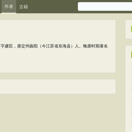
作者
古籍
9），字虞臣，唐定州曲阳（今江苏省东海县）人。晚唐时期著名