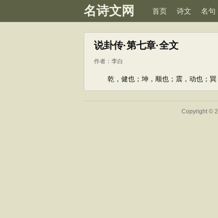
名诗文网
首页
诗文
名句
说卦传·第七章·全文
作者：
李白
乾，健也；坤，顺也；震，动也；巽，
Copyright