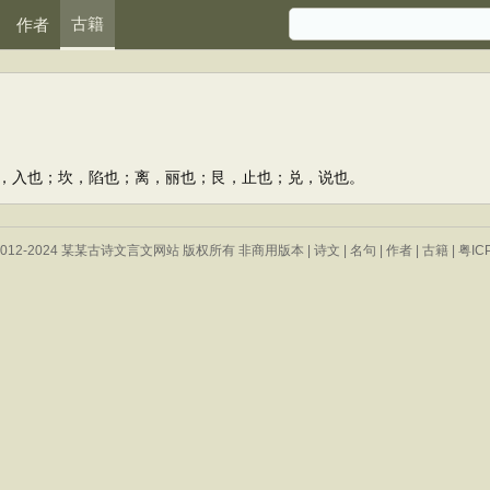
古籍
作者
入也；坎，陷也；离，丽也；艮，止也；兑，说也。
 © 2012-2024 某某古诗文言文网站 版权所有 非商用版本 |
诗文
|
名句
|
作者
|
古籍
|
粤IC