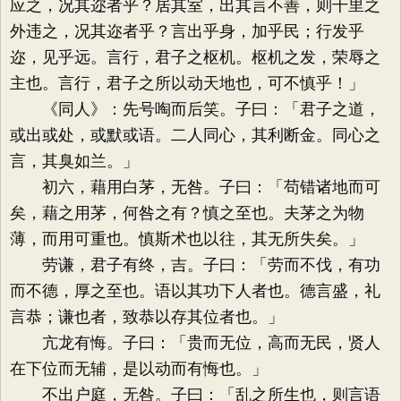
应之，况其迩者乎？居其室，出其言不善，则千里之
外违之，况其迩者乎？言出乎身，加乎民；行发乎
迩，见乎远。言行，君子之枢机。枢机之发，荣辱之
主也。言行，君子之所以动天地也，可不慎乎！」
《同人》：先号啕而后笑。子曰：「君子之道，
或出或处，或默或语。二人同心，其利断金。同心之
言，其臭如兰。」
初六，藉用白茅，无咎。子曰：「苟错诸地而可
矣，藉之用茅，何咎之有？慎之至也。夫茅之为物
薄，而用可重也。慎斯术也以往，其无所失矣。」
劳谦，君子有终，吉。子曰：「劳而不伐，有功
而不德，厚之至也。语以其功下人者也。德言盛，礼
言恭；谦也者，致恭以存其位者也。」
亢龙有悔。子曰：「贵而无位，高而无民，贤人
在下位而无辅，是以动而有悔也。」
不出户庭，无咎。子曰：「乱之所生也，则言语