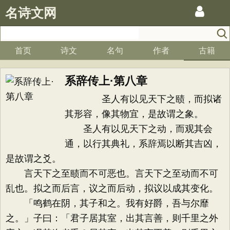
名诗文网
首页
诗文
名句
作者
古籍
系辞传上·第八章
圣人有以见天下之赜，而拟诸
其形容，像其物宜，是故谓之象。
圣人有以见天下之动，而观其会
通，以行其典礼，系辞焉以断其吉凶，
是故谓之爻。
言天下之至赜而不可恶也。言天下之至动而不可
乱也。拟之而后言，议之而后动，拟议以成其变化。
「鸣鹤在阴，其子和之。我有好爵，吾与尔靡
之。」子曰：「君子居其室，出其言善，则千里之外