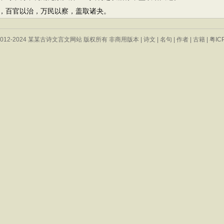
百官以治，万民以察，盖取诸夬。
 © 2012-2024 某某古诗文言文网站 版权所有 非商用版本 |
诗文
|
名句
|
作者
|
古籍
|
粤IC