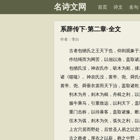
名诗文网
首页
诗文
名句
系辞传下·第二章·全文
作者：
李白
古者包牺氏之王天下也，仰则观象于天
作结绳而为网罟，以佃以渔，盖取诸
包牺氏没，神农氏作，斫木为耜，揉木
诸《噬嗑》。神农氏没，黄帝、尧、舜氏
黄帝、尧、舜垂衣裳而天下治，盖取诸乾
刳木为舟，剡木为楫，舟楫之利，以济
服牛乘马，引重致远，以利天下，盖
重门击柝，以待暴客，盖取诸豫。断木
弦木为弧，剡木为矢，弧矢之利，以
上古穴居而野处，后世圣人易之以宫室
古之葬者，厚衣之以薪，葬之中野，不