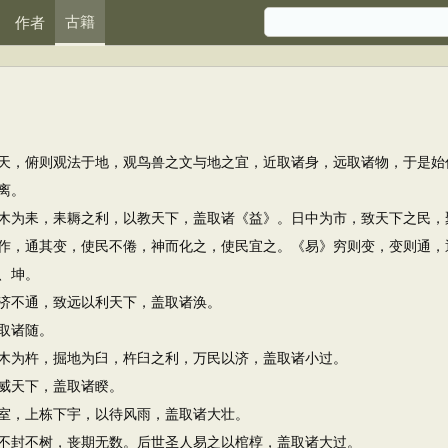
古籍
作者
，俯则观法于地，观鸟兽之文与地之宜，近取诸身，远取诸物，于是始
离。
为耒，耒耨之利，以教天下，盖取诸《益》。日中为市，致天下之民，
作，通其变，使民不倦，神而化之，使民宜之。《易》穷则变，变则通，
、坤。
不通，致远以利天下，盖取诸涣。
取诸随。
为杵，掘地为臼，杵臼之利，万民以济，盖取诸小过。
威天下，盖取诸睽。
，上栋下宇，以待风雨，盖取诸大壮。
封不树，丧期无数。后世圣人易之以棺椁，盖取诸大过。