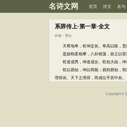
名诗文网
首页
诗文
名句
系辞传上·第一章·全文
作者：
李白
天尊地卑，乾坤定矣。卑高以陈，贵贱
是故刚柔相摩，八卦相荡，鼓之以雷霆
乾道成男，坤道成女。乾知大始，坤
乾以易知，坤以简能；易则易知，简则
理得矣。天下之理得，而成位乎其中矣。
Copyright