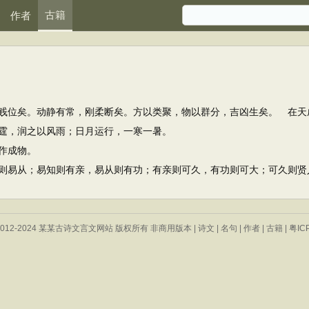
古籍
作者
位矣。动静有常，刚柔断矣。方以类聚，物以群分，吉凶生矣。 在天
，润之以风雨；日月运行，一寒一暑。
作成物。
易从；易知则有亲，易从则有功；有亲则可久，有功则可大；可久则贤
 © 2012-2024 某某古诗文言文网站 版权所有 非商用版本 |
诗文
|
名句
|
作者
|
古籍
|
粤IC