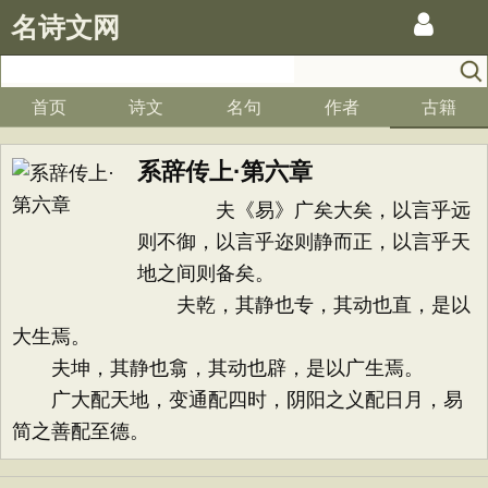
名诗文网
首页
诗文
名句
作者
古籍
系辞传上·第六章
夫《易》广矣大矣，以言乎远
则不御，以言乎迩则静而正，以言乎天
地之间则备矣。
夫乾，其静也专，其动也直，是以
大生焉。
夫坤，其静也翕，其动也辟，是以广生焉。
广大配天地，变通配四时，阴阳之义配日月，易
简之善配至德。